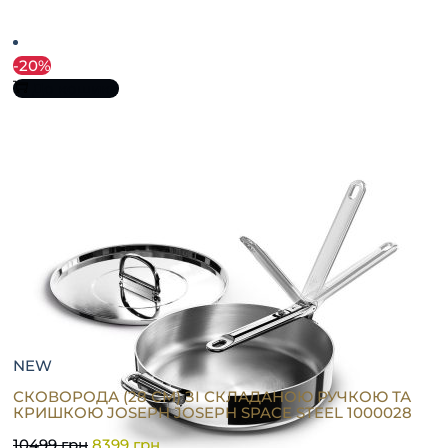
-20%
До кошика
NEW
СКОВОРОДА (28 СМ) ЗІ СКЛАДАНОЮ РУЧКОЮ ТА
КРИШКОЮ JOSEPH JOSEPH SPACE STEEL 1000028
10499
грн
8399
грн