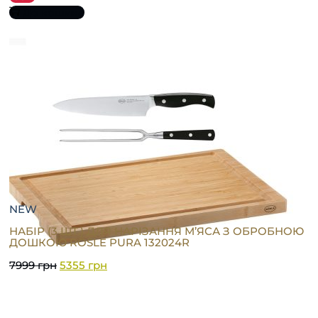
До кошика
NEW
НАБІР (3 ШТ.) ДЛЯ НАРІЗАННЯ М’ЯСА З ОБРОБНОЮ
ДОШКОЮ RÖSLE PURA 132024R
7999
грн
5355
грн