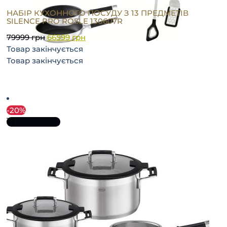
НАБІР КУХОННОГО ПОСУДУ З 13 ПРЕДМЕТІВ
SILENCE PRO RÖSLE 130607R
79999
грн
66599
грн
Товар закінчується
Товар закінчується
-20%
До кошика