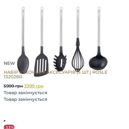
NEW
НАБІР КУХОННИХ АКСЕСУАРІВ (5 ШТ.) RÖSLE
132028R
5999
грн
3399
грн
Товар закінчується
Товар закінчується
-33%