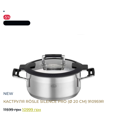
-5%
До кошика
NEW
КАСТРУЛЯ RÖSLE SILENCE PRO (Ø 20 СМ) 910959R
11599
грн
10999
грн