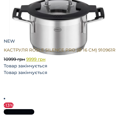
NEW
КАСТРУЛЯ RÖSLE SILENCE PRO (Ø 16 СМ) 910961R
10999
грн
9999
грн
Товар закінчується
Товар закінчується
-13%
До кошика