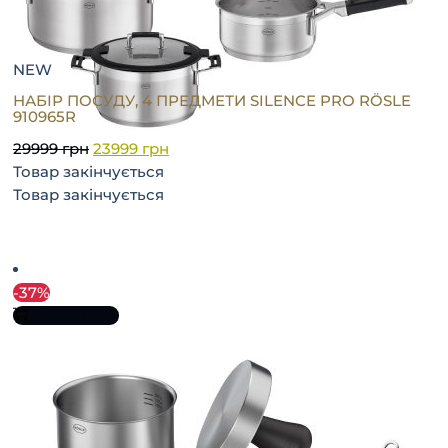
NEW
НАБІР ПОСУДУ, 4 ПРЕДМЕТИ SILENCE PRO RÖSLE
910965R
29999
грн
23999
грн
Товар закінчується
Товар закінчується
-37%
До кошика