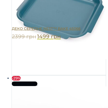
ДЕКО СЕРЕДНЄ NEST™ BAKE 45066
2399
грн
1499
грн
-29%
До кошика