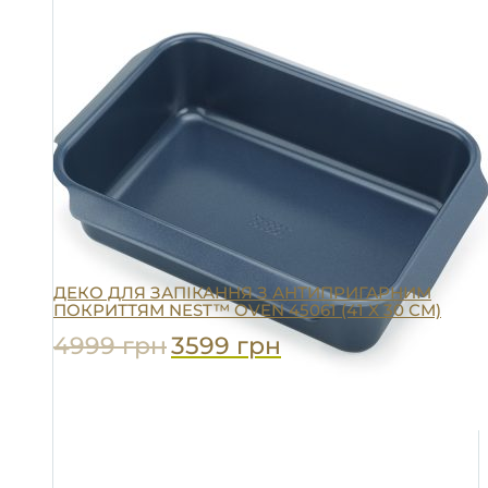
ДЕКО ДЛЯ ЗАПІКАННЯ З АНТИПРИГАРНИМ
ПОКРИТТЯМ NEST™ OVEN 45061 (41 X 30 СМ)
4999
грн
3599
грн