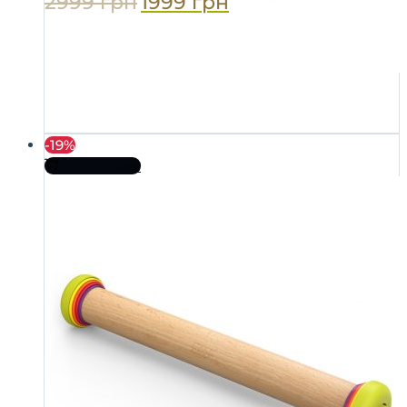
2999
грн
1999
грн
-19%
До кошика