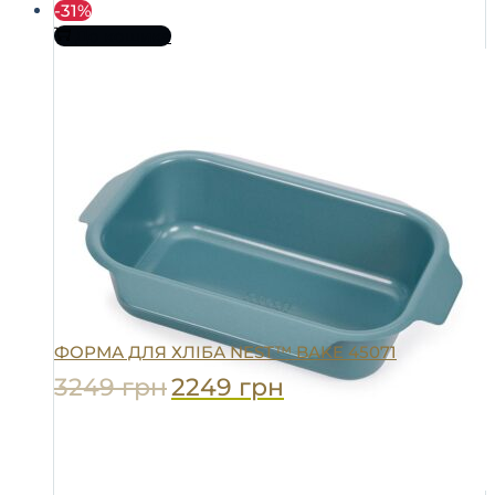
-31%
До кошика
ФОРМА ДЛЯ ХЛІБА NEST™ BAKE 45071
3249
грн
2249
грн