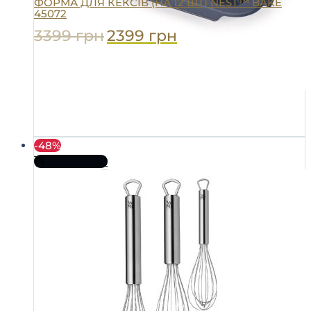
ФОРМА ДЛЯ КЕКСІВ (НА 12 ШТ) NEST™ BAKE
45072
3399
грн
2399
грн
-48%
До кошика