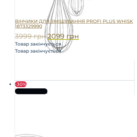
ВІНЧИКИ ДЛЯ ЗМІШУВАННЯ PROFI PLUS WHISK
1873329990
3999
грн
2099
грн
Товар закінчується
Товар закінчується
-30%
До кошика