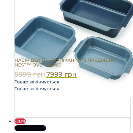
НАБІР ДЕК ДЛЯ ЗАПІКАННЯ (3 ПРЕДМЕТИ)
NEST™ OVEN 45060
9999
грн
7999
грн
Товар закінчується
Товар закінчується
-28%
До кошика