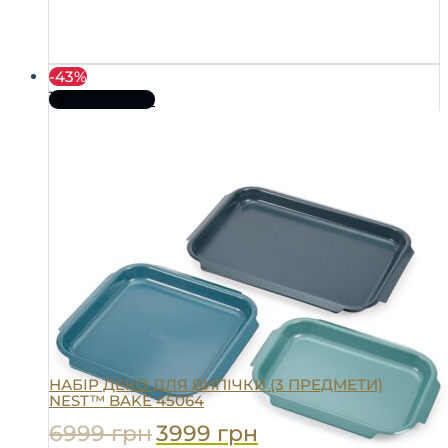
-43%
До кошика
НАБІР ДЕКО ДЛЯ ВИПІЧКИ (3 ПРЕДМЕТИ)
NEST™ BAKE 45064
6999
грн
3999
грн