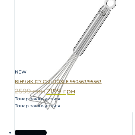
NEW
ВІНЧИК (27 СМ) RÖSLE 950563/95563
2599
грн
2199
грн
Товар закінчується
Товар закінчується
До кошика