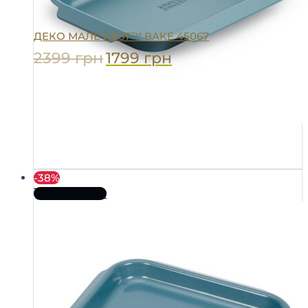
ДЕКО МАЛЕ NEST™ BAKE 45067
2399
грн
1799
грн
-38%
До кошика