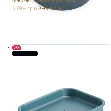
ПРЕДМЕТИ) NEST™ BAKE 45068
4799
грн
3999
грн
-25%
До кошика