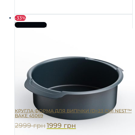
-33%
До кошика
КРУГЛА ФОРМА ДЛЯ ВИПІЧКИ (D=23 СМ) NEST™
BAKE 45069
2999
грн
1999
грн