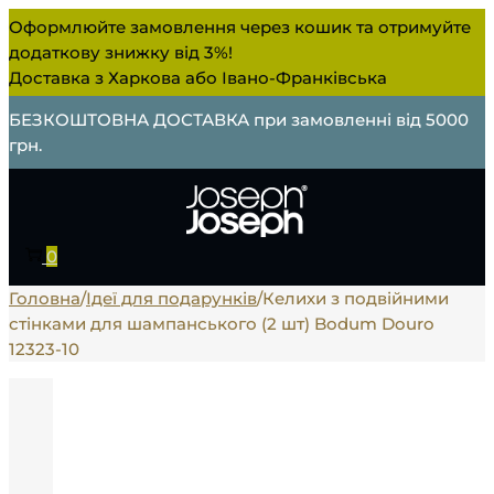
Оформлюйте замовлення через кошик та отримуйте
додаткову знижку від 3%!
Доставка з Харкова або Івано-Франківська
БЕЗКОШТОВНА ДОСТАВКА при замовленні від 5000
грн.
0
Головна
/
Ідеї ​​для подарунків
/
Келихи з подвійними
стінками для шампанського (2 шт) Bodum Douro
12323-10