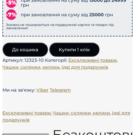
при замовлення на суму від
15000 до 24999
грн
при замовлення на суму від
25000
грн
Знижка не поширюється на подарункові картки та товари під
замовлення!
До кошика
Купити 1 клік
Артикул:
12323-10
Категорії:
Ексклюзивні товари
,
Чашки, склянки, келихи
,
Ідеї ​​для подарунків
Ми на зв'язку:
Viber
Telegram
Ексклюзивні товари
,
Чашки, склянки, келихи
,
Ідеї ​​для
подарунків