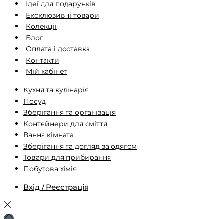
Ідеї ​​для подарунків
Ексклюзивні товари
Колекції
Блог
Оплата і доставка
Контакти
Мій кабінет
Кухня та кулінарія
Посуд
Зберігання та організація
Контейнери для сміття
Ванна кімната
Зберігання та догляд за одягом
Товари для прибирання
Побутова хімія
Вхід / Реєстрація