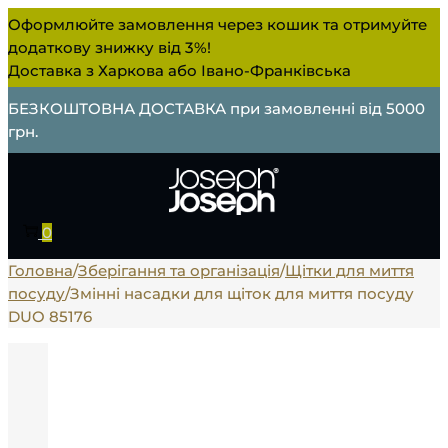
Оформлюйте замовлення через кошик та отримуйте
додаткову знижку від 3%!
Доставка з Харкова або Івано-Франківська
БЕЗКОШТОВНА ДОСТАВКА при замовленні від 5000
грн.
0
Головна
/
Зберігання та організація
/
Щітки для миття
посуду
/
Змінні насадки для щіток для миття посуду
DUO 85176