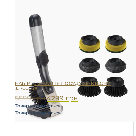
НАБІР ДЛЯ МИТТЯ ПОСУДУ SINKTECH™
JJ700039
5599
грн
4299
грн
Товар закінчується
Товар закінчується