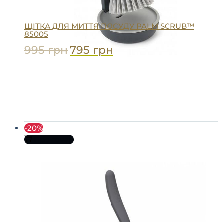
ЩІТКА ДЛЯ МИТТЯ ПОСУДУ PALM SCRUB™
85005
995
грн
795
грн
-20%
Про товар