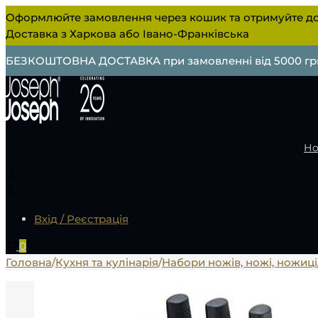
Оформлюйте замовлення через кошик та отримуйте до
Доставка з Харкова або Івано-Франківська
БЕЗКОШТОВНА ДОСТАВКА при замовленні від 5000 гр
Но
Вхід / Реєстрація
0
Головна
/
Кухня та кулінарія
/
Набори ножів, ножі, ножиці