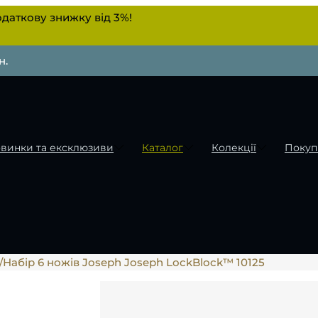
даткову знижку від 3%!
н.
винки та ексклюзиви
Каталог
Колекції
Покуп
/
Набір 6 ножів Joseph Joseph LockBlock™ 10125