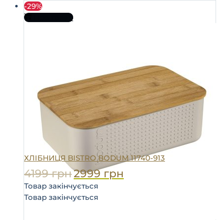
-29%
Про товар
ХЛІБНИЦЯ BISTRO BODUM 11740-913
4199
грн
2999
грн
Товар закінчується
Товар закінчується