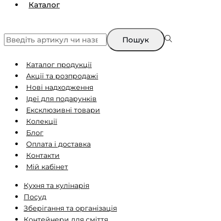
Каталог
Пошук
Каталог продукції
Aкції та розпродажі
Нові надходження
Ідеї ​​для подарунків
Ексклюзивні товари
Колекції
Блог
Оплата і доставка
Контакти
Мій кабінет
Кухня та кулінарія
Посуд
Зберігання та організація
Контейнери для сміття