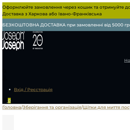
Оформлюйте замовлення через кошик та отримуйте до
Доставка з Харкова або Івано-Франківська
БЕЗКОШТОВНА ДОСТАВКА при замовленні від 5000 гр
Но
Вхід / Реєстрація
0
Головна
/
Зберігання та організація
/
Щітки для миття по