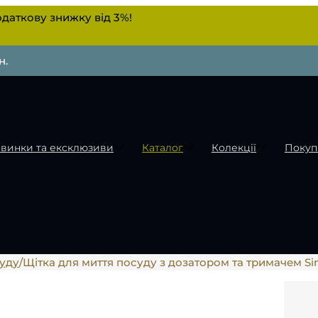
даткову знижку від 3%!
н.
винки та ексклюзиви
Каталог
Колекції
Покуп
суду
/
Щітка для миття посуду з дозатором та тримачем S