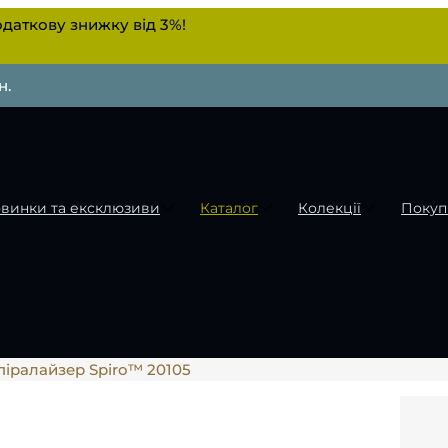
даткову знижку від 3%!
н.
винки та ексклюзиви
Каталог
Колекції
Покуп
піралайзер Spiro™ 20105