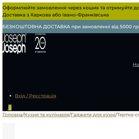
Оформлюйте замовлення через кошик та отримуйте до
Доставка з Харкова або Івано-Франківська
БЕЗКОШТОВНА ДОСТАВКА при замовленні від 5000 гр
Но
Вхід / Реєстрація
0
Головна
/
Кухня та кулінарія
/
Гаджети для кухні
/
Тертка-с