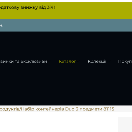
даткову знижку від 3%!
н.
винки та ексклюзиви
Каталог
Колекції
Покуп
родуктів
/
Набір контейнерів Duo 3 предмети 81115