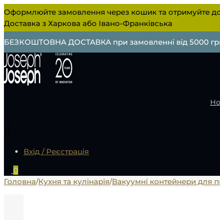
Оформлюйте замовлення через кошик та отримуйте до
Доставка з Харкова або Івано-Франківська
БЕЗКОШТОВНА ДОСТАВКА при замовленні від 5000 гр
Но
Вхід / Реєстрація
0
Головна
/
Кухня та кулінарія
/
Вакуумні контейнери для п