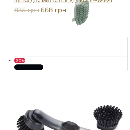
ЩІТКА ДЛЯ МИТТЯ ПОСУДУ EDGE™ 851651
835
грн
668
грн
-20%
Про товар