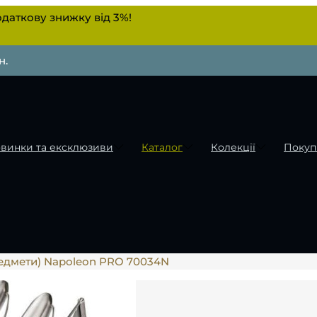
даткову знижку від 3%!
н.
винки та ексклюзиви
Каталог
Колекції
Покуп
редмети) Napoleon PRO 70034N