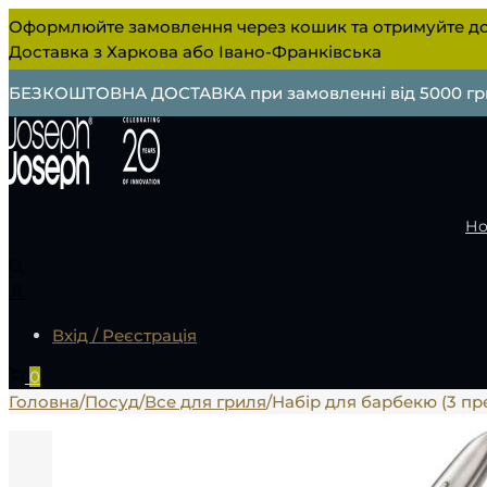
Оформлюйте замовлення через кошик та отримуйте до
Доставка з Харкова або Івано-Франківська
БЕЗКОШТОВНА ДОСТАВКА при замовленні від 5000 гр
Но
Вхід / Реєстрація
0
Головна
/
Посуд
/
Все для гриля
/
Набір для барбекю (3 п